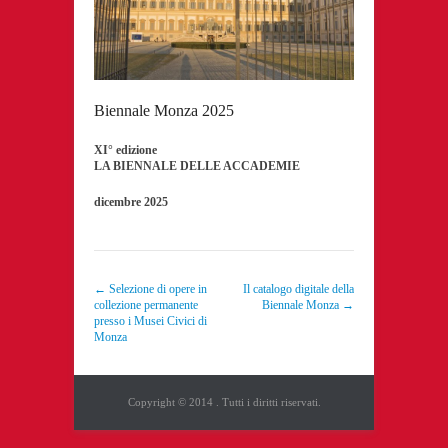
Biennale Monza 2025
XI° edizione
LA BIENNALE DELLE ACCADEMIE
dicembre 2025
Navigazione articoli
←
Selezione di opere in
Il catalogo digitale della
collezione permanente
Biennale Monza
→
presso i Musei Civici di
Monza
Copyright © 2014
. Tutti i diritti riservati.