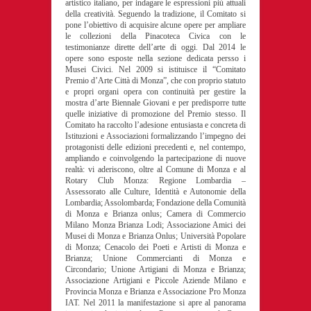
artistico italiano, per indagare le espressioni più attuali
della creatività. Seguendo la tradizione, il Comitato si
pone l’obiettivo di acquisire alcune opere per ampliare
le collezioni della Pinacoteca Civica con le
testimonianze dirette dell’arte di oggi. Dal 2014 le
opere sono esposte nella sezione dedicata persso i
Musei Civici. Nel 2009 si istituisce il “Comitato
Premio d’Arte Città di Monza”, che con proprio statuto
e propri organi opera con continuità per gestire la
mostra d’arte Biennale Giovani e per predisporre tutte
quelle iniziative di promozione del Premio stesso. Il
Comitato ha raccolto l’adesione entusiasta e concreta di
Istituzioni e Associazioni formalizzando l’impegno dei
protagonisti delle edizioni precedenti e, nel contempo,
ampliando e coinvolgendo la partecipazione di nuove
realtà: vi aderiscono, oltre al Comune di Monza e al
Rotary Club Monza: Regione Lombardia –
Assessorato alle Culture, Identità e Autonomie della
Lombardia; Assolombarda; Fondazione della Comunità
di Monza e Brianza onlus; Camera di Commercio
Milano Monza Brianza Lodi; Associazione Amici dei
Musei di Monza e Brianza Onlus; Università Popolare
di Monza; Cenacolo dei Poeti e Artisti di Monza e
Brianza; Unione Commercianti di Monza e
Circondario; Unione Artigiani di Monza e Brianza;
Associazione Artigiani e Piccole Aziende Milano e
Provincia Monza e Brianza e Associazione Pro Monza
IAT. Nel 2011 la manifestazione si apre al panorama